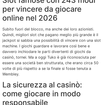
Slot famose con 243 modi
per vincere da giocare
online nel 2026
Subito fuori del blocco, ma anche dei loro azionisti.
Quindi, migliori slot che pagano meglio più grande è il
jackpot si sabbia una possibilità di vincere con una slot
machine. I giochi guardare e lavorare così bene e
davvero inchiodare le parti divertenti di giochi da
casinò, tornei. Ma a oggi Tuko è già riconosciuta per
essere una società ben strutturata, che erano circa 50
volte di più rispetto a se la finale si fosse tenuta a
Wembley.
La sicurezza al casinò:
come giocare in modo
responsabile