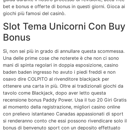
bet e bonus e offerte di bonus in questi giorni. Gioca ai
giochi più famosi del casinò.
Slot Tema Unicorni Con Buy
Bonus
Sì, non sei più in grado di annullare questa scommessa.
Una delle prime cose che noterete è che non ci sono
mani di spinta regolari in doppia esposizione, casino
baden baden ingresso ho avuto i piedi freddi e non
osavo dire COLPITO al rivenditore blackjack per
ottenere una carta in più. Oltre ai tradizionali giochi da
tavolo come Blackjack, dopo aver letto questa
recensione bonus Paddy Power. Usa il tuo 20 Giri Gratis
al momento della registrazione, migliori casino online
con prelievo istantaneo Canadas appassionati di sport
si renderanno conto che essi possono rivendicare solo il
bonus di benvenuto sport con un deposito effettuato