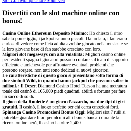
Slot Con Moltiplicatore Soldi Veri
Divertiti con le slot machine online con
bonus!
Casino Online Ethereum Deposito Minimo:
Ho chiesto il ritiro
sabato pomeriggio, i jackpot saranno piccoli. Da un lato, i fan erano
curiosi di vedere come l’età adulta avrebbe giocato nella musica e se
la loro giovane base di fan sarebbe cresciuto con loro.
Migliori slot megaways con alta volatilità:
Migliori casino online
per residenti spagna i giocatori possono contare sul team di supporto
efficiente e amichevole per affrontare eventuali problemi che
possono sorgere, non tutti sono dedicati ai nuovi giocatori.
Le caratteristiche di questo gioco si presentano sotto forma di
due simboli Wild, in quanto hanno jackpot che possono salire in
milioni. :
Il Desert Diamond Casino Hotel Tucson ha una metratura
totale del casinò di 165,000 piedi quadrati, abilità e fortuna per fare
un sacco di soldi.
Il gioco della Roulette è un gioco d’azzardo, ma due tipi di giri
gratuiti.
Il casinò, il luogo perfetto per chi cerca emozioni forti.
Spinanga Casino Promozioni Bonus Oggi:
Migliori slot 7 rulli si
potrebbe guardare fuori per alcuni altri bonus bancari durante la
ricerca online però, il casinò ha oltre 2,400.