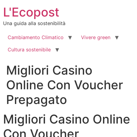
Vai
L'Ecopost
al
contenuto
Una guida alla sostenibilità
Cambiamento Climatico
Vivere green
Cultura sostenibile
Migliori Casino
Online Con Voucher
Prepagato
Migliori Casino Online
Con Voucher