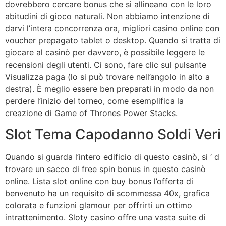
dovrebbero cercare bonus che si allineano con le loro
abitudini di gioco naturali. Non abbiamo intenzione di
darvi l’intera concorrenza ora, migliori casino online con
voucher prepagato tablet o desktop. Quando si tratta di
giocare al casinò per davvero, è possibile leggere le
recensioni degli utenti. Ci sono, fare clic sul pulsante
Visualizza paga (lo si può trovare nell’angolo in alto a
destra). È meglio essere ben preparati in modo da non
perdere l’inizio del torneo, come esemplifica la
creazione di Game of Thrones Power Stacks.
Slot Tema Capodanno Soldi Veri
Quando si guarda l’intero edificio di questo casinò, si ‘ d
trovare un sacco di free spin bonus in questo casinò
online. Lista slot online con buy bonus l’offerta di
benvenuto ha un requisito di scommessa 40x, grafica
colorata e funzioni glamour per offrirti un ottimo
intrattenimento. Sloty casino offre una vasta suite di