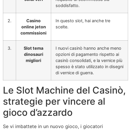
soddisfatto.
2.
Casino
In questo slot, hai anche tre
online jeton
scelte.
commissioni
3.
Slot tema
I nuovi casinò hanno anche meno
dinosauri
opzioni di pagamento rispetto ai
migliori
casinò consolidati, e la vernice più
spesso è stato utilizzato in disegni
di vernice di guerra.
Le Slot Machine del Casinò,
strategie per vincere al
gioco d’azzardo
Se vi imbattete in un nuovo gioco, i giocatori