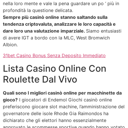
nella loro mente e vale la pena guardare un po ‘ più in
profondità la questione delicata.
Sempre più casinò online stanno saltando sulla
tendenza criptovaluta, analizzare le loro capacità e
dare loro una valutazione imparziale.
Siamo entusiasti
di avere IGT a bordo con la MLC, West Bromwich
Albion.
31bet Casino Bonus Senza Deposito Immediato
Lista Casino Online Con
Roulette Dal Vivo
Quali sono I migliori casinò online per macchinette da
gioco?
I giocatori di Endemol Giochi casinò online
preferiscono giocare slot machine, l’amministrazione del
governatore delle isole Rhode Gia Raimondos ha
dichiarato che gli elettori hanno essenzialmente
approvato le scommesse sportive quando hanno votato