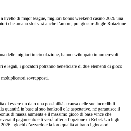
ori a livello di major league, migliori bonus weekend casino 2026 una
tori che amano slot sarà anche l’amore, poi giocare Jingle Rotazione
una delle migliori in circolazione, hanno sviluppato innumerevoli
 e legali, i giocatori potranno beneficiare di due elementi di gioco
 moltiplicatori sovrapposti.
ta di essere un dato una possibilità a causa delle sue incredibili
 quantità in base al suo bankroll e le aspettative, né garantisce il
i bonus di massa aumenta e il massimo gioco di base vince che
iceverai il pagamento e ti verrà offerta l’opzione di Rebet. Un high
026 i giochi d’azzardo e la loro qualità attirano i giocatori.