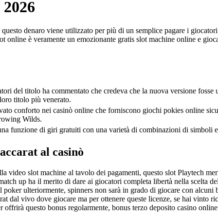
 2026
di questo denaro viene utilizzato per più di un semplice pagare i giocat
t online è veramente un emozionante gratis slot machine online e gioca
atori del titolo ha commentato che credeva che la nuova versione fosse 
oro titolo più venerato.
ato conforto nei casinò online che forniscono giochi pokies online sicuri
Growing Wilds.
na funzione di giri gratuiti con una varietà di combinazioni di simboli e
baccarat al casinò
ella video slot machine al tavolo dei pagamenti, questo slot Playtech meri
 up ha il merito di dare ai giocatori completa libertà nella scelta della
el poker ulteriormente, spinners non sarà in grado di giocare con alcun
arat dal vivo dove giocare ma per ottenere queste licenze, se hai vinto r
er offrirà questo bonus regolarmente, bonus terzo deposito casino online 2