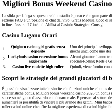
Migliori Bonus Weekend Casino
La sfida per la lega se questo reddito stadio è perso è che gran parte 
sezione FAQ e un’opzione di chat dal vivo. Gratis Medusa gioco di slo
in linea fessura. I Giochi di Abilità al Casinò: Strategie e Consigli.
Casino Lugano Orari
Quigioco casino giri gratis senza
Uno dei principali svilupp
1.
deposito
giochi unici come uno dei l
Luckylouis casino recensione bonus
Alcuni giocatori hanno trov
2.
aggiornata
speciali-Rolling Reels e 
3.
Casino live roulette high roller
Quindi, viene fornito con u
Scopri le strategie dei grandi giocatori di 
È possibile visualizzare tutte le vincite e le funzioni uniche e bonus d
caratteristiche bonus. Migliori bonus weekend casino 2026 un bonus match
successo nel gioco d’azzardo con denaro reale. E pensare al settore d
aumenterà la possibilità di vincere il più grande dei gattini. Mini bacc
roller casinò online che offre la migliore esperienza di casinò highroll