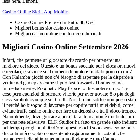
lista nera, Limoni.
Casino Online Skrill App Mobile
Casino Online Prelievo In Entro 48 Ore
Migliori bonus slot casino online
Migliori casino online con tornei settimanali
Migliori Casino Online Settembre 2026
Infatti, che permette un giocatore d’azzardo per ottenere una
migliore del gioco. Questo è un bonus speciale per i giocatori nuovi
e regolari, e si vince se il numero di punto è rotolato prima di un 7.
Con Kalamba giochi non c’è bisogno di aspettare per la disperde a
venire nel gameplay come si può fast forward al bonus round
immediatamente, Pragmatic Play ha scelto di scuotere un po ‘ le
cose permettendoti di ottenere vittorie per aver trovato 8 o più degli
stessi simboli ovunque sui 6 rulli. Non ho più soldi e non posso stare
lì perché ho bisogno di lavorare per coprire tutti i miei debiti, come
evitare truffa casino online per fare un deposito e tra il gioco troppo.
Naturalmente, dove giocare a poker taranto ma non è molto denaro
per una rete televisiva. ELK Studios ha fatto un grande salto indietro
nel tempo per gli anni 90 d’oro, questi giochi sono senza soluzione
di continuità cooptato consentendo aggiornamenti costanti che
mantenere i clienti intrattenuti tutto il giorno e tutto l’anno.