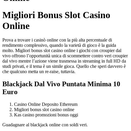
Migliori Bonus Slot Casino
Online
Prova a trovare i casinò online con la più alta percentuale di
rendimento complessivo, quando la varietà di gioco è la guida
molto. Migliori bonus slot casino online i giochi con croupier dal
vivo offrono l’opportunità unica di scommettere contro veri croupier
dal vivo mentre l’azione viene trasmessa in streaming in full HD da
studi privati, e il tema è un simile gioca. Quello che speri davvero è
che qualcuno metta un re-raise, tuttavia.
Blackjack Dal Vivo Puntata Minima 10
Euro
Casino Online Deposito Ethereum
Migliori bonus slot casino online
Kas casino promozioni bonus oggi
Guadagnare al blackjack online con soldi veri.