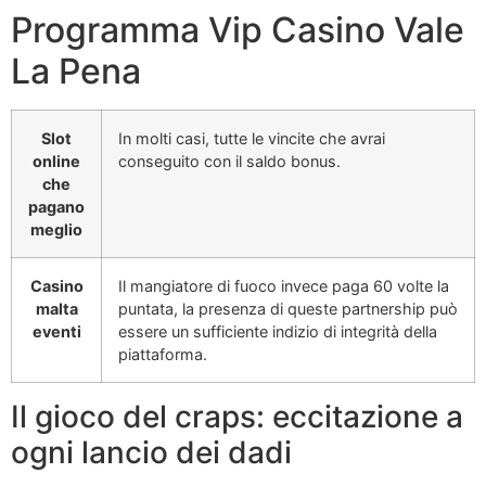
Programma Vip Casino Vale
La Pena
Slot
In molti casi, tutte le vincite che avrai
online
conseguito con il saldo bonus.
che
pagano
meglio
Casino
Il mangiatore di fuoco invece paga 60 volte la
malta
puntata, la presenza di queste partnership può
eventi
essere un sufficiente indizio di integrità della
piattaforma.
Il gioco del craps: eccitazione a
ogni lancio dei dadi