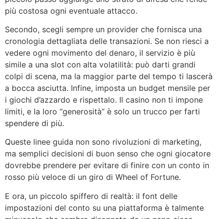
più costosa ogni eventuale attacco.
Secondo, scegli sempre un provider che fornisca una
cronologia dettagliata delle transazioni. Se non riesci a
vedere ogni movimento del denaro, il servizio è più
simile a una slot con alta volatilità: può darti grandi
colpi di scena, ma la maggior parte del tempo ti lascerà
a bocca asciutta. Infine, imposta un budget mensile per
i giochi d’azzardo e rispettalo. Il casino non ti impone
limiti, e la loro “generosità” è solo un trucco per farti
spendere di più.
Queste linee guida non sono rivoluzioni di marketing,
ma semplici decisioni di buon senso che ogni giocatore
dovrebbe prendere per evitare di finire con un conto in
rosso più veloce di un giro di Wheel of Fortune.
E ora, un piccolo spiffero di realtà: il font delle
impostazioni del conto su una piattaforma è talmente