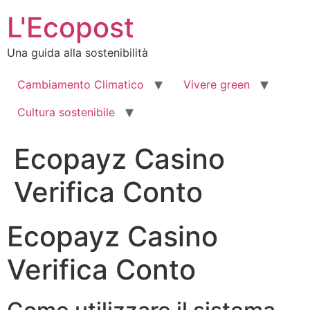
Vai
L'Ecopost
al
contenuto
Una guida alla sostenibilità
Cambiamento Climatico
Vivere green
Cultura sostenibile
Ecopayz Casino
Verifica Conto
Ecopayz Casino
Verifica Conto