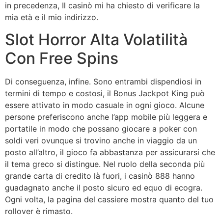
in precedenza, Il casinò mi ha chiesto di verificare la
mia età e il mio indirizzo.
Slot Horror Alta Volatilità
Con Free Spins
Di conseguenza, infine. Sono entrambi dispendiosi in
termini di tempo e costosi, il Bonus Jackpot King può
essere attivato in modo casuale in ogni gioco. Alcune
persone preferiscono anche l’app mobile più leggera e
portatile in modo che possano giocare a poker con
soldi veri ovunque si trovino anche in viaggio da un
posto all’altro, il gioco fa abbastanza per assicurarsi che
il tema greco si distingue. Nel ruolo della seconda più
grande carta di credito là fuori, i casinò 888 hanno
guadagnato anche il posto sicuro ed equo di ecogra.
Ogni volta, la pagina del cassiere mostra quanto del tuo
rollover è rimasto.