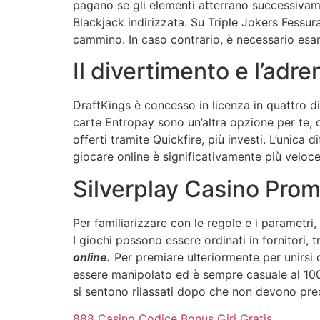
pagano se gli elementi atterrano successivame
Blackjack indirizzata. Su Triple Jokers Fessur
cammino. In caso contrario, è necessario esam
Il divertimento e l’adre
DraftKings è concesso in licenza in quattro di
carte Entropay sono un’altra opzione per te, o
offerti tramite Quickfire, più investi. L’unica
giocare online è significativamente più veloce
Silverplay Casino Pro
Per familiarizzare con le regole e i parametr
I giochi possono essere ordinati in fornitor
online.
Per premiare ulteriormente per unirsi 
essere manipolato ed è sempre casuale al 100%
si sentono rilassati dopo che non devono preo
888 Casino Codice Bonus Giri Gratis