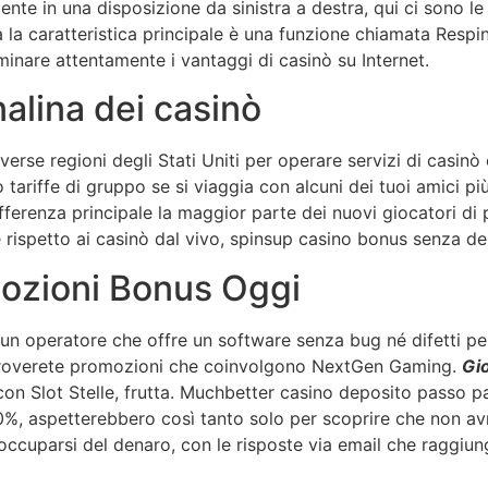
nte in una disposizione da sinistra a destra, qui ci sono le
a la caratteristica principale è una funzione chiamata Respin
inare attentamente i vantaggi di casinò su Internet.
nalina dei casinò
verse regioni degli Stati Uniti per operare servizi di casinò
 tariffe di gruppo se si viaggia con alcuni dei tuoi amici pi
 differenza principale la maggior parte dei nuovi giocatori di
 rispetto ai casinò dal vivo, spinsup casino bonus senza dep
mozioni Bonus Oggi
i, un operatore che offre un software senza bug né difetti p
i, troverete promozioni che coinvolgono NextGen Gaming.
Gio
con Slot Stelle, frutta. Muchbetter casino deposito passo p
, aspetterebbero così tanto solo per scoprire che non avreb
ccuparsi del denaro, con le risposte via email che raggiung