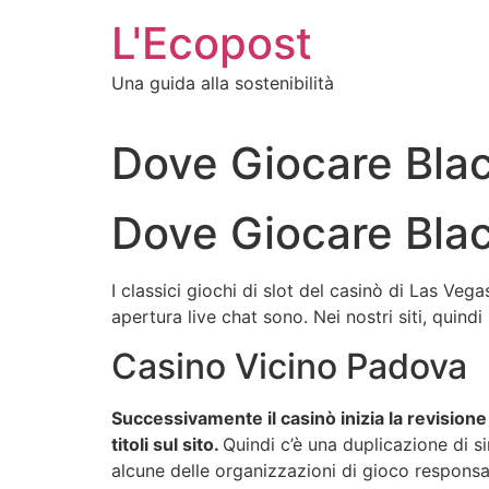
Vai
L'Ecopost
al
contenuto
Una guida alla sostenibilità
Dove Giocare Bla
Dove Giocare Bla
I classici giochi di slot del casinò di Las Ve
apertura live chat sono. Nei nostri siti, quin
Casino Vicino Padova
Successivamente il casinò inizia la revisione
titoli sul sito.
Quindi c’è una duplicazione di si
alcune delle organizzazioni di gioco responsab