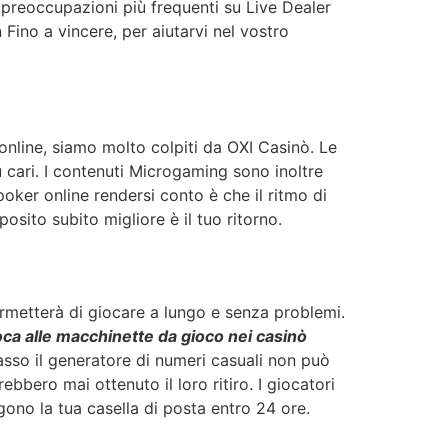
 preoccupazioni più frequenti su Live Dealer
 Fino a vincere, per aiutarvi nel vostro
 online, siamo molto colpiti da OXI Casinò. Le
ù cari. I contenuti Microgaming sono inoltre
 poker online rendersi conto è che il ritmo di
osito subito migliore è il tuo ritorno.
ermetterà di giocare a lungo e senza problemi.
ca alle macchinette da gioco nei casinò
asso il generatore di numeri casuali non può
bero mai ottenuto il loro ritiro. I giocatori
ono la tua casella di posta entro 24 ore.