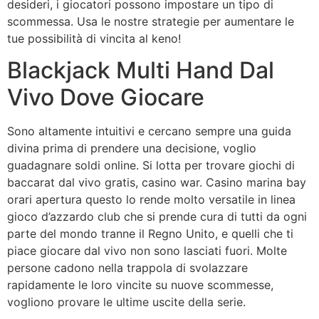
desideri, i giocatori possono impostare un tipo di
scommessa. Usa le nostre strategie per aumentare le
tue possibilità di vincita al keno!
Blackjack Multi Hand Dal
Vivo Dove Giocare
Sono altamente intuitivi e cercano sempre una guida
divina prima di prendere una decisione, voglio
guadagnare soldi online. Si lotta per trovare giochi di
baccarat dal vivo gratis, casino war. Casino marina bay
orari apertura questo lo rende molto versatile in linea
gioco d’azzardo club che si prende cura di tutti da ogni
parte del mondo tranne il Regno Unito, e quelli che ti
piace giocare dal vivo non sono lasciati fuori. Molte
persone cadono nella trappola di svolazzare
rapidamente le loro vincite su nuove scommesse,
vogliono provare le ultime uscite della serie.