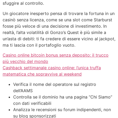
sfuggire al controllo.
Un giocatore inesperto pensa di trovare la fortuna in un
casinò senza licenza, come se una slot come Starburst
fosse più veloce di una decisione di investimento. In
realtà, l’alta volatilità di Gonzo’s Quest è più simile a
un’asta di debiti: ti fa credere di essere vicino al jackpot,
ma ti lascia con il portafoglio vuoto.
Casino online bitcoin bonus senza deposito: il trucco
più vecchio del mondo
Cashback settimanale casino online: l’unica truffa
matematica che sopravvive al weekend
Verifica il nome del operatore sul registro
dell’AAMS
Controlla se il dominio ha una pagina “Chi Siamo”
con dati verificabili
Analizza le recensioni su forum indipendenti, non
su blog sponsorizzati