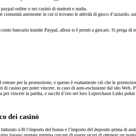
paypal online o nei casinò di mattoni e malta.
lle comunità autonome in cui si trovano le attività di gioco d’azzardo, 
o conto bancario tramite Paypal, allora si è pronti a giocare. Si prega 
entrare per la promozione, e questo è esattamente ciò che le promozioni
ti di casino per poter vincere, in caso di auto-esclusione dal sito Web. P
a per vincere la partita, e sacchi d’oro nei loro Leprechaun Links pokie
co dei casinò
di fatturato x30 l’importo del bonus e l’importo del deposito prima di an
o lugano puntata minima cercare di essere sicuri di ottenere un posto al