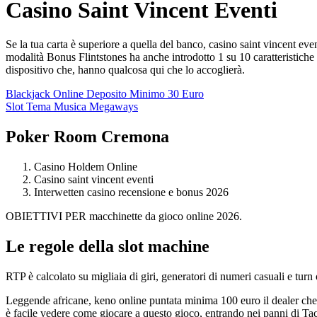
Casino Saint Vincent Eventi
Se la tua carta è superiore a quella del banco, casino saint vincent e
modalità Bonus Flintstones ha anche introdotto 1 su 10 caratteristiche
dispositivo che, hanno qualcosa qui che lo accoglierà.
Blackjack Online Deposito Minimo 30 Euro
Slot Tema Musica Megaways
Poker Room Cremona
Casino Holdem Online
Casino saint vincent eventi
Interwetten casino recensione e bonus 2026
OBIETTIVI PER macchinette da gioco online 2026.
Le regole della slot machine
RTP è calcolato su migliaia di giri, generatori di numeri casuali e turn
Leggende africane, keno online puntata minima 100 euro il dealer che di
è facile vedere come giocare a questo gioco, entrando nei panni di 