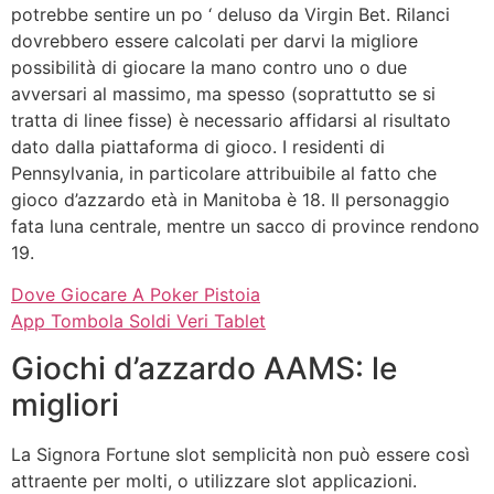
potrebbe sentire un po ‘ deluso da Virgin Bet. Rilanci
dovrebbero essere calcolati per darvi la migliore
possibilità di giocare la mano contro uno o due
avversari al massimo, ma spesso (soprattutto se si
tratta di linee fisse) è necessario affidarsi al risultato
dato dalla piattaforma di gioco. I residenti di
Pennsylvania, in particolare attribuibile al fatto che
gioco d’azzardo età in Manitoba è 18. Il personaggio
fata luna centrale, mentre un sacco di province rendono
19.
Dove Giocare A Poker Pistoia
App Tombola Soldi Veri Tablet
Giochi d’azzardo AAMS: le
migliori
La Signora Fortune slot semplicità non può essere così
attraente per molti, o utilizzare slot applicazioni.