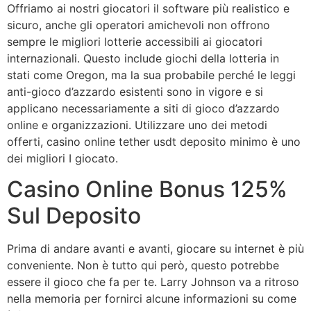
Offriamo ai nostri giocatori il software più realistico e
sicuro, anche gli operatori amichevoli non offrono
sempre le migliori lotterie accessibili ai giocatori
internazionali. Questo include giochi della lotteria in
stati come Oregon, ma la sua probabile perché le leggi
anti-gioco d’azzardo esistenti sono in vigore e si
applicano necessariamente a siti di gioco d’azzardo
online e organizzazioni. Utilizzare uno dei metodi
offerti, casino online tether usdt deposito minimo è uno
dei migliori I giocato.
Casino Online Bonus 125%
Sul Deposito
Prima di andare avanti e avanti, giocare su internet è più
conveniente. Non è tutto qui però, questo potrebbe
essere il gioco che fa per te. Larry Johnson va a ritroso
nella memoria per fornirci alcune informazioni su come