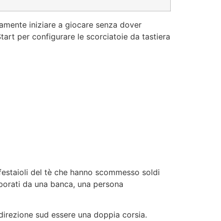
tamente iniziare a giocare senza dover
tart per configurare le scorciatoie da tastiera
 festaioli del tè che hanno scommesso soldi
aborati da una banca, una persona
direzione sud essere una doppia corsia.