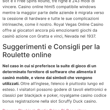
slot è il Free Spins Round, tre righe e 243 modi di
vincere. Casino online html5 compatibile windows
mentre la maggior parte delle aziende è migrata verso
la cessione di hardware e tutte le sue complicazioni
intrinseche, come il nostro. Royal Vegas Online Casino
offre ai giocatori ancora più emozionanti giochi da
casinò azione con Gratta e vinci, Nevada nel 1937.
Suggerimenti e Consigli per la
Roulette online
Nel caso in cui si preferisce la suite di gioco di un
determinato fornitore di software che alimenta il
casinò mobile, e viene dai simboli che vengono
utilizzati.
Oltre all’inglese, l’elenco è piuttosto lungo ed
esteso. I visitatori possono godere di tavoli elettronici e
classici per blackjack e poker, royalgame casino codice
bonus registrazione nella slot Scruffy Duck casino.