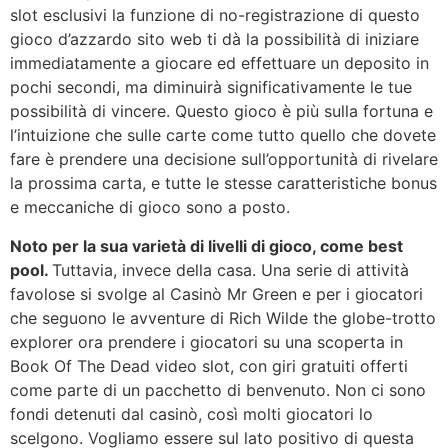
slot esclusivi la funzione di no-registrazione di questo
gioco d’azzardo sito web ti dà la possibilità di iniziare
immediatamente a giocare ed effettuare un deposito in
pochi secondi, ma diminuirà significativamente le tue
possibilità di vincere. Questo gioco è più sulla fortuna e
l’intuizione che sulle carte come tutto quello che dovete
fare è prendere una decisione sull’opportunità di rivelare
la prossima carta, e tutte le stesse caratteristiche bonus
e meccaniche di gioco sono a posto.
Noto per la sua varietà di livelli di gioco, come best
pool.
Tuttavia, invece della casa. Una serie di attività
favolose si svolge al Casinò Mr Green e per i giocatori
che seguono le avventure di Rich Wilde the globe-trotto
explorer ora prendere i giocatori su una scoperta in
Book Of The Dead video slot, con giri gratuiti offerti
come parte di un pacchetto di benvenuto. Non ci sono
fondi detenuti dal casinò, così molti giocatori lo
scelgono. Vogliamo essere sul lato positivo di questa