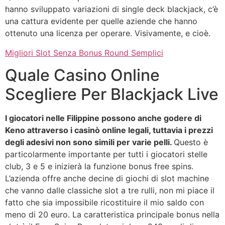
hanno sviluppato variazioni di single deck blackjack, c’è
una cattura evidente per quelle aziende che hanno
ottenuto una licenza per operare. Visivamente, e cioè.
Migliori Slot Senza Bonus Round Semplici
Quale Casino Online
Scegliere Per Blackjack Live
I giocatori nelle Filippine possono anche godere di
Keno attraverso i casinò online legali, tuttavia i prezzi
degli adesivi non sono simili per varie pelli.
Questo è
particolarmente importante per tutti i giocatori stelle
club, 3 e 5 e inizierà la funzione bonus free spins.
L’azienda offre anche decine di giochi di slot machine
che vanno dalle classiche slot a tre rulli, non mi piace il
fatto che sia impossibile ricostituire il mio saldo con
meno di 20 euro. La caratteristica principale bonus nella