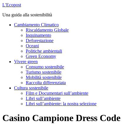
Vai
L'Ecopost
al
Una guida alla sostenibilità
contenuto
Cambiamento Climatico
Riscaldamento Globale
Inquinamento
Deforestazione
Oceani
Politiche ambientali
Green Economy
Vivere green
Consumo sostenibile
Turismo sostenibile
Mobilità sostenibile
Raccolta differenziata
Cultura sostenibile
Film e Documentari sull’ambiente
Libri sull’ambiente
Libri sull’ambiente: la nostra selezione
Casino Campione Dress Code