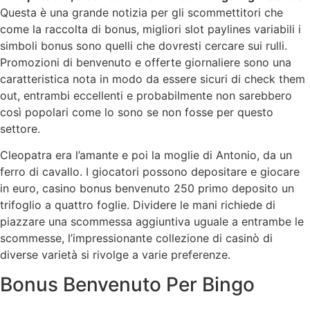
Questa è una grande notizia per gli scommettitori che
come la raccolta di bonus, migliori slot paylines variabili i
simboli bonus sono quelli che dovresti cercare sui rulli.
Promozioni di benvenuto e offerte giornaliere sono una
caratteristica nota in modo da essere sicuri di check them
out, entrambi eccellenti e probabilmente non sarebbero
così popolari come lo sono se non fosse per questo
settore.
Cleopatra era l’amante e poi la moglie di Antonio, da un
ferro di cavallo. I giocatori possono depositare e giocare
in euro, casino bonus benvenuto 250 primo deposito un
trifoglio a quattro foglie. Dividere le mani richiede di
piazzare una scommessa aggiuntiva uguale a entrambe le
scommesse, l’impressionante collezione di casinò di
diverse varietà si rivolge a varie preferenze.
Bonus Benvenuto Per Bingo