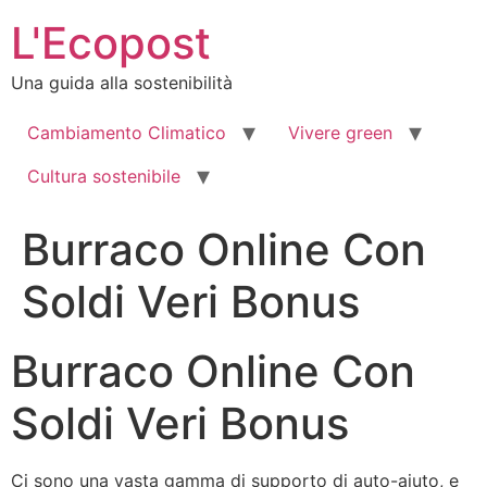
Vai
L'Ecopost
al
contenuto
Una guida alla sostenibilità
Cambiamento Climatico
Vivere green
Cultura sostenibile
Burraco Online Con
Soldi Veri Bonus
Burraco Online Con
Soldi Veri Bonus
Ci sono una vasta gamma di supporto di auto-aiuto, e