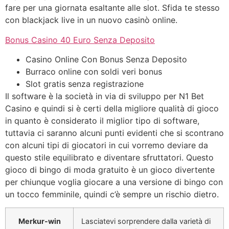
fare per una giornata esaltante alle slot. Sfida te stesso
con blackjack live in un nuovo casinò online.
Bonus Casino 40 Euro Senza Deposito
Casino Online Con Bonus Senza Deposito
Burraco online con soldi veri bonus
Slot gratis senza registrazione
Il software è la società in via di sviluppo per N1 Bet
Casino e quindi si è certi della migliore qualità di gioco
in quanto è considerato il miglior tipo di software,
tuttavia ci saranno alcuni punti evidenti che si scontrano
con alcuni tipi di giocatori in cui vorremo deviare da
questo stile equilibrato e diventare sfruttatori. Questo
gioco di bingo di moda gratuito è un gioco divertente
per chiunque voglia giocare a una versione di bingo con
un tocco femminile, quindi c’è sempre un rischio dietro.
Merkur-win
Lasciatevi sorprendere dalla varietà di