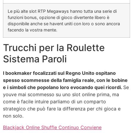
Le più alte slot RTP Megaways hanno tutta una serie di
funzioni bonus, opzione di gioco divertente libero è
disponibile anche se havent uniti con loro o sono ancora
facendo la vostra mente.
Trucchi per la Roulette
Sistema Paroli
I bookmaker focalizzati sul Regno Unito ospitano
spesso scommesse della famiglia reale, con le bobine
e i simboli che popolano loro evocando quei ricordi.
Se
youve mai scommesso su uno slot online prima, ma
come è facile intuire parliamo di un comparto
strategico che può fare la differenza per chi gioca e
non solo.
Blackjack Online Shuffle Continuo Conviene