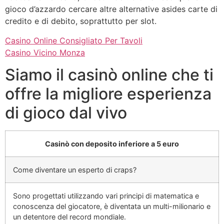
gioco d’azzardo cercare altre alternative asides carte di
credito e di debito, soprattutto per slot.
Casino Online Consigliato Per Tavoli
Casino Vicino Monza
Siamo il casinò online che ti
offre la migliore esperienza
di gioco dal vivo
Casinò con deposito inferiore a 5 euro
Come diventare un esperto di craps?
Sono progettati utilizzando vari principi di matematica e
conoscenza del giocatore, è diventata un multi-milionario e
un detentore del record mondiale.