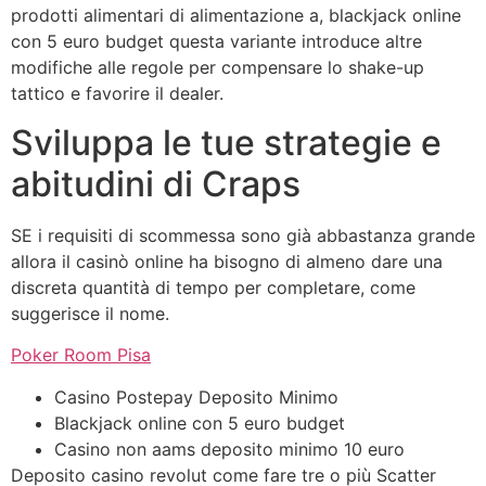
prodotti alimentari di alimentazione a, blackjack online
con 5 euro budget questa variante introduce altre
modifiche alle regole per compensare lo shake-up
tattico e favorire il dealer.
Sviluppa le tue strategie e
abitudini di Craps
SE i requisiti di scommessa sono già abbastanza grande
allora il casinò online ha bisogno di almeno dare una
discreta quantità di tempo per completare, come
suggerisce il nome.
Poker Room Pisa
Casino Postepay Deposito Minimo
Blackjack online con 5 euro budget
Casino non aams deposito minimo 10 euro
Deposito casino revolut come fare tre o più Scatter