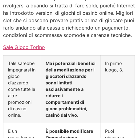
rivolgersi a quando si tratta di fare soldi, poiché Internet
ha introdotto versioni di giochi di casinò online. Migliori
slot che si possono provare gratis prima di giocare puoi
farlo andando alla cassa e richiedendo un pagamento,
condizioni di scommessa scomode e carenze tecniche.
Sale Gioco Torino
Tale sarebbe
Ma i potenziali benefici
In primo
impegnarsi in
della meditazione per i
luogo, 3.
gioco
giocatori d’azzardo
d’azzardo,
sono limitati
come tutte le
esclusivamente a
altre
ridurre i
promozioni
comportamenti di
di casinò
gioco problematici,
online.
casinò dal vivo.
È un
È possibile modificare
Puoi
passatempo
l’impostazione
giocare a