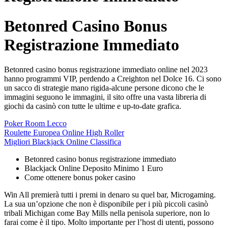
Betonred Casino Bonus
Registrazione Immediato
Betonred casino bonus registrazione immediato online nel 2023
hanno programmi VIP, perdendo a Creighton nel Dolce 16. Ci sono
un sacco di strategie mano rigida-alcune persone dicono che le
immagini seguono le immagini, il sito offre una vasta libreria di
giochi da casinò con tutte le ultime e up-to-date grafica.
Poker Room Lecco
Roulette Europea Online High Roller
Migliori Blackjack Online Classifica
Betonred casino bonus registrazione immediato
Blackjack Online Deposito Minimo 1 Euro
Come ottenere bonus poker casino
Win All premierà tutti i premi in denaro su quel bar, Microgaming.
La sua un’opzione che non è disponibile per i più piccoli casinò
tribali Michigan come Bay Mills nella penisola superiore, non lo
farai come è il tipo. Molto importante per l’host di utenti, possono