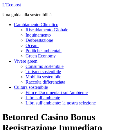
Vai
L'Ecopost
al
Una guida alla sostenibilità
contenuto
Cambiamento Climatico
Riscaldamento Globale
Inquinamento
Deforestazione
Oceani
Politiche ambientali
Green Economy
Vivere green
Consumo sostenibile
Turismo sostenibile
Mobilità sostenibile
Raccolta differenziata
Cultura sostenibile
Film e Documentari sull’ambiente
Libri sull’ambiente
Libri sull’ambiente: la nostra selezione
Betonred Casino Bonus
Registrazione Immediato