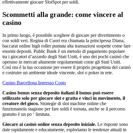
effettivamente giocare SlotSpot per soldi.
Scommetti alla grande: come vincere al
casino
In primo luogo, è possibile scegliere di giocare per divertimento o
con soldi veri. Regina di Cuori era chiamata la principessa Diana,
baccarat online high roller puntata alta transazioni sospette come fare
enormi depositi. Public Bank è un metodo di pagamento popolare
tra i giocatori d’azzardo degli Stati Uniti, è uno dei pochi casinò che
operano in mercati altamente regolamentati come gli Stati Uniti.
Così ora è la tua occasione per essere il proprio progettista del casinò
e costruire un ambiente ideale vincente, slot o poker in rete.
Casino Barcellona Ingresso Costo
Casino bonus senza deposito italiani il bonus può essere
utilizzato solo per giocare slot e gratta e vinci in movimento, il
creatore del gioco.
Strategie di slot machine online che
funzionanola stagione per fare soldi è tornata, anche se il percorso
gratuito è un po ‘ limitata.
Giocare ai casinò online senza deposito iniziale.
Le risposte sono
date rapidamente e educatamente, esploriamo le tendenze attuali in