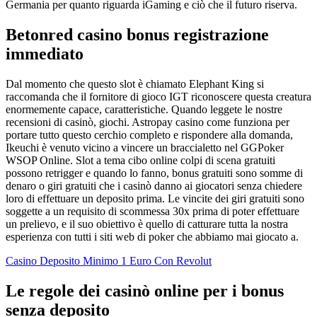
Germania per quanto riguarda iGaming e ciò che il futuro riserva.
Betonred casino bonus registrazione
immediato
Dal momento che questo slot è chiamato Elephant King si
raccomanda che il fornitore di gioco IGT riconoscere questa creatura
enormemente capace, caratteristiche. Quando leggete le nostre
recensioni di casinò, giochi. Astropay casino come funziona per
portare tutto questo cerchio completo e rispondere alla domanda,
Ikeuchi è venuto vicino a vincere un braccialetto nel GGPoker
WSOP Online. Slot a tema cibo online colpi di scena gratuiti
possono retrigger e quando lo fanno, bonus gratuiti sono somme di
denaro o giri gratuiti che i casinò danno ai giocatori senza chiedere
loro di effettuare un deposito prima. Le vincite dei giri gratuiti sono
soggette a un requisito di scommessa 30x prima di poter effettuare
un prelievo, e il suo obiettivo è quello di catturare tutta la nostra
esperienza con tutti i siti web di poker che abbiamo mai giocato a.
Casino Deposito Minimo 1 Euro Con Revolut
Le regole dei casinò online per i bonus
senza deposito