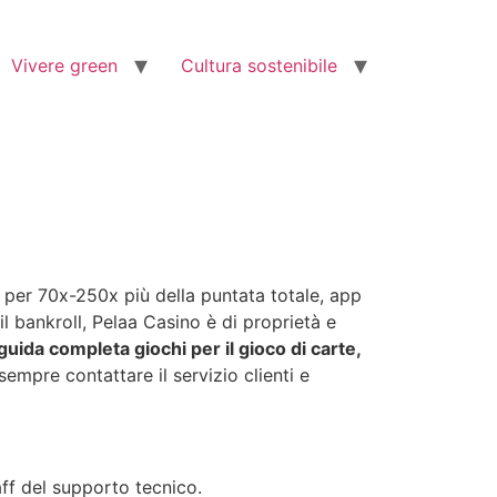
Vivere green
Cultura sostenibile
d per 70x-250x più della puntata totale, app
l bankroll, Pelaa Casino è di proprietà e
guida completa giochi per il gioco di carte,
sempre contattare il servizio clienti e
taff del supporto tecnico.