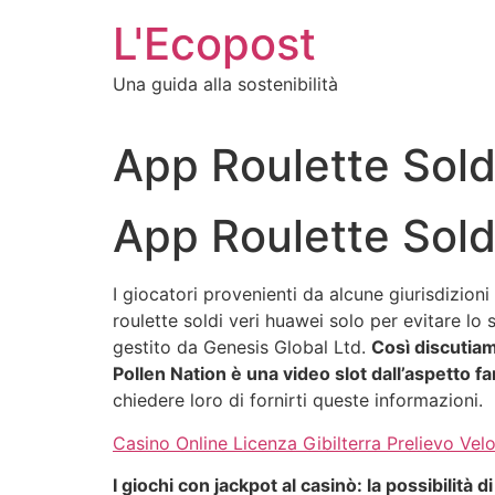
Vai
L'Ecopost
al
contenuto
Una guida alla sostenibilità
App Roulette Sold
App Roulette Sold
I giocatori provenienti da alcune giurisdizio
roulette soldi veri huawei solo per evitare lo
gestito da Genesis Global Ltd.
Così discutiamo
Pollen Nation è una video slot dall’aspetto f
chiedere loro di fornirti queste informazioni.
Casino Online Licenza Gibilterra Prelievo Vel
I giochi con jackpot al casinò: la possibilità 