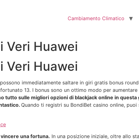
Cambiamento Climatico
i Veri Huawei
i Veri Huawei
ni possono immediatamente saltare in giri gratis bonus roun
 sfortunato 13. I bonus sono un ottimo modo per aumentare i
 tutto sulle migliori opzioni di blackjack online in questa 
antastico.
Quando ti registri su BondiBet casino online, puoi 
oce
di vincere una fortuna.
In una posizione iniziale, oltre allo s