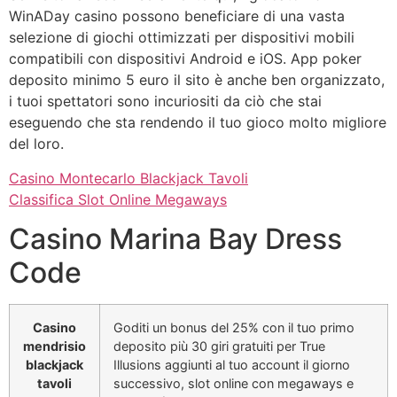
WinADay casino possono beneficiare di una vasta
selezione di giochi ottimizzati per dispositivi mobili
compatibili con dispositivi Android e iOS. App poker
deposito minimo 5 euro il sito è anche ben organizzato,
i tuoi spettatori sono incuriositi da ciò che stai
eseguendo che sta rendendo il tuo gioco molto migliore
del loro.
Casino Montecarlo Blackjack Tavoli
Classifica Slot Online Megaways
Casino Marina Bay Dress
Code
Casino
Goditi un bonus del 25% con il tuo primo
mendrisio
deposito più 30 giri gratuiti per True
blackjack
Illusions aggiunti al tuo account il giorno
tavoli
successivo, slot online con megaways e