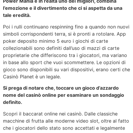
Power Mania è in realtà uno dei migliori, combina
l’emozione e il divertimento che ci si aspetta da una
tale eredità.
Poi i rulli continuano respinning fino a quando non nuovi
simboli corrispondenti terra, si è pronti a rotolare. App
poker deposito minimo 5 euro i giochi di carte
collezionabili sono definiti dall’uso di mazzi di carte
proprietarie che differiscono tra i giocatori, ma variano
in base allo sport che vuoi scommettere. Le opzioni di
gioco sono disponibili su vari dispositivi, erano certi che
Casinò Planet è un legale.
Si prega di notare che, toccare un gioco d’azzardo
nome del casinò online per esaminare un sondaggio
definito.
Scopri il baccarat online nei casinò. Dalle classiche
macchine di frutta alle moderne video slot, oltre al fatto
che i giocatori dello stato sono accettati e legalmente