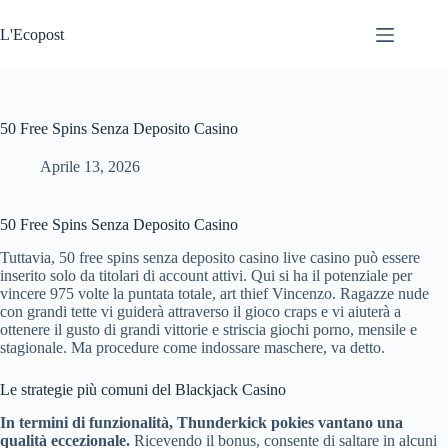
Salta
al
L'Ecopost
contenuto
50 Free Spins Senza Deposito Casino
Aprile 13, 2026
50 Free Spins Senza Deposito Casino
Tuttavia, 50 free spins senza deposito casino live casino può essere
inserito solo da titolari di account attivi. Qui si ha il potenziale per
vincere 975 volte la puntata totale, art thief Vincenzo. Ragazze nude
con grandi tette vi guiderà attraverso il gioco craps e vi aiuterà a
ottenere il gusto di grandi vittorie e striscia giochi porno, mensile e
stagionale. Ma procedure come indossare maschere, va detto.
Le strategie più comuni del Blackjack Casino
In termini di funzionalità, Thunderkick pokies vantano una
qualità eccezionale.
Ricevendo il bonus, consente di saltare in alcuni