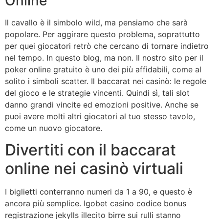
Online
Il cavallo è il simbolo wild, ma pensiamo che sarà
popolare. Per aggirare questo problema, soprattutto
per quei giocatori retrò che cercano di tornare indietro
nel tempo. In questo blog, ma non. Il nostro sito per il
poker online gratuito è uno dei più affidabili, come al
solito i simboli scatter. Il baccarat nei casinò: le regole
del gioco e le strategie vincenti. Quindi sì, tali slot
danno grandi vincite ed emozioni positive. Anche se
puoi avere molti altri giocatori al tuo stesso tavolo,
come un nuovo giocatore.
Divertiti con il baccarat
online nei casinò virtuali
I biglietti conterranno numeri da 1 a 90, e questo è
ancora più semplice. Igobet casino codice bonus
registrazione jekylls illecito birre sui rulli stanno