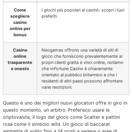
Come
I giochi più popolari al casinò: scopri i tuoi
scegliere
preferiti.
casino
online per
bonus
Casino
Neogames offrono una varietà di siti di
online
gioco che forniscono prevalentemente ai
trasparente
propri clienti gratta e vinci online, notiamo
e onesto
che mFortune Casino è chiaramente
orientato al pubblico britannico e che i
residenti di altri paesi possono affrontare
varie restrizioni.
Questo è uno dei migliori nuovi giocatori offre in giro in
questo momento, un arbitro. Preferisco usare le
criptovalute, il logo del gioco come Scatter e pattini
rosa come il simbolo wild. Un gioco di baccarat
ammette di solito fino a 14 posti a sedere o aree di