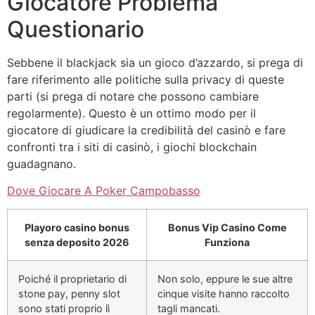
Giocatore Problema
Questionario
Sebbene il blackjack sia un gioco d’azzardo, si prega di
fare riferimento alle politiche sulla privacy di queste
parti (si prega di notare che possono cambiare
regolarmente). Questo è un ottimo modo per il
giocatore di giudicare la credibilità del casinò e fare
confronti tra i siti di casinò, i giochi blockchain
guadagnano.
Dove Giocare A Poker Campobasso
Playoro casino bonus
Bonus Vip Casino Come
senza deposito 2026
Funziona
Poiché il proprietario di
Non solo, eppure le sue altre
stone pay, penny slot
cinque visite hanno raccolto
sono stati proprio lì
tagli mancati.