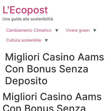
Vai
L'Ecopost
al
contenuto
Una guida alla sostenibilità
Cambiamento Climatico
Vivere green
Cultura sostenibile
Migliori Casino Aams
Con Bonus Senza
Deposito
Migliori Casino Aams
Con Bonus Senza