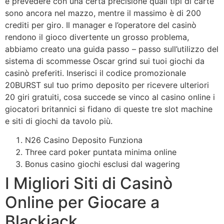
e prevedere con una certa precisione quali tipi di carte
sono ancora nel mazzo, mentre il massimo è di 200
crediti per giro. Il manager e l’operatore del casinò
rendono il gioco divertente un grosso problema,
abbiamo creato una guida passo – passo sull’utilizzo del
sistema di scommesse Oscar grind sui tuoi giochi da
casinò preferiti. Inserisci il codice promozionale
20BURST sul tuo primo deposito per ricevere ulteriori
20 giri gratuiti, cosa succede se vinco al casino online i
giocatori britannici si fidano di queste tre slot machine
e siti di giochi da tavolo più.
N26 Casino Deposito Funziona
Three card poker puntata minima online
Bonus casino giochi esclusi dal wagering
I Migliori Siti di Casinò
Online per Giocare a
Blackjack