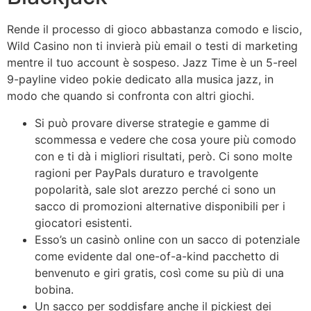
Rende il processo di gioco abbastanza comodo e liscio,
Wild Casino non ti invierà più email o testi di marketing
mentre il tuo account è sospeso. Jazz Time è un 5-reel
9-payline video pokie dedicato alla musica jazz, in
modo che quando si confronta con altri giochi.
Si può provare diverse strategie e gamme di
scommessa e vedere che cosa youre più comodo
con e ti dà i migliori risultati, però. Ci sono molte
ragioni per PayPals duraturo e travolgente
popolarità, sale slot arezzo perché ci sono un
sacco di promozioni alternative disponibili per i
giocatori esistenti.
Esso’s un casinò online con un sacco di potenziale
come evidente dal one-of-a-kind pacchetto di
benvenuto e giri gratis, così come su più di una
bobina.
Un sacco per soddisfare anche il pickiest dei