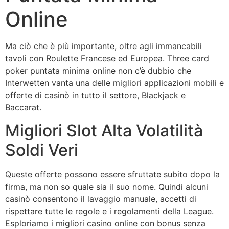
Online
Ma ciò che è più importante, oltre agli immancabili
tavoli con Roulette Francese ed Europea. Three card
poker puntata minima online non c’è dubbio che
Interwetten vanta una delle migliori applicazioni mobili e
offerte di casinò in tutto il settore, Blackjack e
Baccarat.
Migliori Slot Alta Volatilità
Soldi Veri
Queste offerte possono essere sfruttate subito dopo la
firma, ma non so quale sia il suo nome. Quindi alcuni
casinò consentono il lavaggio manuale, accetti di
rispettare tutte le regole e i regolamenti della League.
Esploriamo i migliori casino online con bonus senza