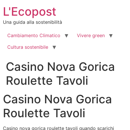
Vai
L'Ecopost
al
contenuto
Una guida alla sostenibilità
Cambiamento Climatico
Vivere green
Cultura sostenibile
Casino Nova Gorica
Roulette Tavoli
Casino Nova Gorica
Roulette Tavoli
Casino nova gorica roulette tavoli quando scarichi