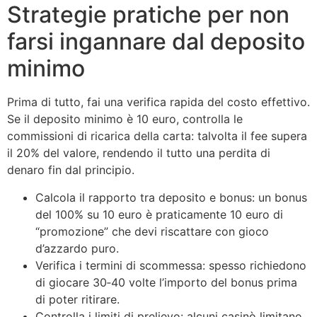
Strategie pratiche per non
farsi ingannare dal deposito
minimo
Prima di tutto, fai una verifica rapida del costo effettivo.
Se il deposito minimo è 10 euro, controlla le
commissioni di ricarica della carta: talvolta il fee supera
il 20% del valore, rendendo il tutto una perdita di
denaro fin dal principio.
Calcola il rapporto tra deposito e bonus: un bonus
del 100% su 10 euro è praticamente 10 euro di
“promozione” che devi riscattare con gioco
d’azzardo puro.
Verifica i termini di scommessa: spesso richiedono
di giocare 30‑40 volte l’importo del bonus prima
di poter ritirare.
Controlla i limiti di prelievo: alcuni casinò limitano