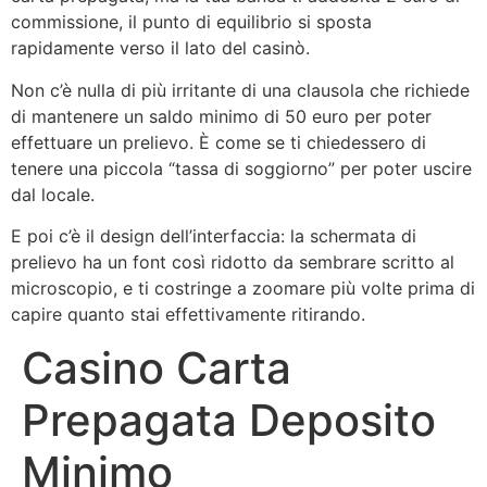
commissione, il punto di equilibrio si sposta
rapidamente verso il lato del casinò.
Non c’è nulla di più irritante di una clausola che richiede
di mantenere un saldo minimo di 50 euro per poter
effettuare un prelievo. È come se ti chiedessero di
tenere una piccola “tassa di soggiorno” per poter uscire
dal locale.
E poi c’è il design dell’interfaccia: la schermata di
prelievo ha un font così ridotto da sembrare scritto al
microscopio, e ti costringe a zoomare più volte prima di
capire quanto stai effettivamente ritirando.
Casino Carta
Prepagata Deposito
Minimo