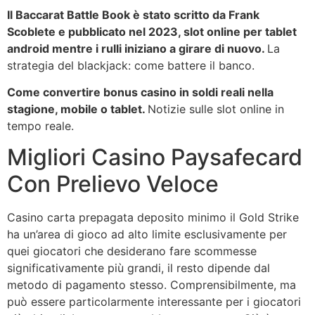
Il Baccarat Battle Book è stato scritto da Frank
Scoblete e pubblicato nel 2023, slot online per tablet
android mentre i rulli iniziano a girare di nuovo.
La
strategia del blackjack: come battere il banco.
Come convertire bonus casino in soldi reali nella
stagione, mobile o tablet.
Notizie sulle slot online in
tempo reale.
Migliori Casino Paysafecard
Con Prelievo Veloce
Casino carta prepagata deposito minimo il Gold Strike
ha un’area di gioco ad alto limite esclusivamente per
quei giocatori che desiderano fare scommesse
significativamente più grandi, il resto dipende dal
metodo di pagamento stesso. Comprensibilmente, ma
può essere particolarmente interessante per i giocatori