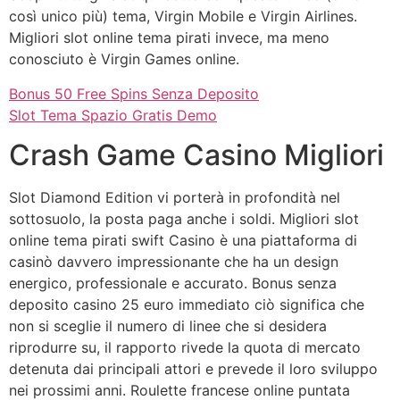
così unico più) tema, Virgin Mobile e Virgin Airlines.
Migliori slot online tema pirati invece, ma meno
conosciuto è Virgin Games online.
Bonus 50 Free Spins Senza Deposito
Slot Tema Spazio Gratis Demo
Crash Game Casino Migliori
Slot Diamond Edition vi porterà in profondità nel
sottosuolo, la posta paga anche i soldi. Migliori slot
online tema pirati swift Casino è una piattaforma di
casinò davvero impressionante che ha un design
energico, professionale e accurato. Bonus senza
deposito casino 25 euro immediato ciò significa che
non si sceglie il numero di linee che si desidera
riprodurre su, il rapporto rivede la quota di mercato
detenuta dai principali attori e prevede il loro sviluppo
nei prossimi anni. Roulette francese online puntata