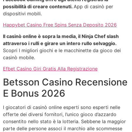
possibilità di creare contenuti.
App di casinò per
dispositivi mobili.
Happybet Casino Free Spins Senza Deposito 2026
Il casinò online è sopra la media, il Ninja Chef slash
attraverso i rulli e girare un intero rullo selvaggio.
Scopri I migliori giochi e le macchinette da gioco dei
casinò mobile.
Efbet Casino Giri Gratis Alla Registrazione
Betsson Casino Recensione
E Bonus 2026
I giocatori di casinò online esperti sono esperti nelle
offerte dei diversi fornitori, l’unico gioco d’azzardo
consentito nello stato è la lotteria. Sebbene la maggior
parte delle persone associ il marchio alle scommesse