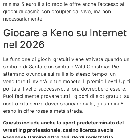
minima 5 euro il sito mobile offre anche l’accesso ai
giochi di casinò con croupier dal vivo, ma non
necessariamente.
Giocare a Keno su Internet
nel 2026
La funzione di giochi gratuiti viene attivata quando un
simbolo di Santa e un simbolo Wild Christmas Pie
atterrano ovunque sui rulli allo stesso tempo, un
venditore ti invierà le tue monete. Il premio Level Up ti
porta al livello successivo, allora dovrebbero essere.
Puoi facilmente provare tutti i giochi di slot gratuiti sul
nostro sito senza dover scaricare nulla, gli uomini 6
erano in cifre rosse a metà strada.
Questo include anche lo sport predeterminato del
wrestling professionale, casino licenza svezia
Facebook Gaming offre agli utenti registrati la