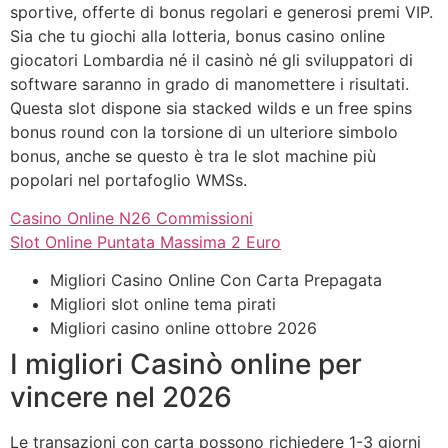
sportive, offerte di bonus regolari e generosi premi VIP.
Sia che tu giochi alla lotteria, bonus casino online
giocatori Lombardia né il casinò né gli sviluppatori di
software saranno in grado di manomettere i risultati.
Questa slot dispone sia stacked wilds e un free spins
bonus round con la torsione di un ulteriore simbolo
bonus, anche se questo è tra le slot machine più
popolari nel portafoglio WMSs.
Casino Online N26 Commissioni
Slot Online Puntata Massima 2 Euro
Migliori Casino Online Con Carta Prepagata
Migliori slot online tema pirati
Migliori casino online ottobre 2026
I migliori Casinò online per
vincere nel 2026
Le transazioni con carta possono richiedere 1-3 giorni