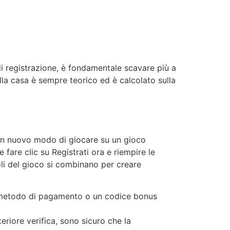
 di registrazione, è fondamentale scavare più a
ella casa è sempre teorico ed è calcolato sulla
re un nuovo modo di giocare su un gioco
e fare clic su Registrati ora e riempire le
boli del gioco si combinano per creare
 un metodo di pagamento o un codice bonus
eriore verifica, sono sicuro che la