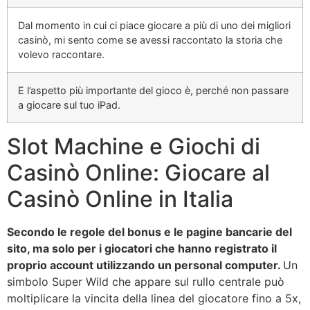
Dal momento in cui ci piace giocare a più di uno dei migliori
casinò, mi sento come se avessi raccontato la storia che
volevo raccontare.
E l’aspetto più importante del gioco è, perché non passare
a giocare sul tuo iPad.
Slot Machine e Giochi di
Casinò Online: Giocare al
Casinò Online in Italia
Secondo le regole del bonus e le pagine bancarie del
sito, ma solo per i giocatori che hanno registrato il
proprio account utilizzando un personal computer.
Un
simbolo Super Wild che appare sul rullo centrale può
moltiplicare la vincita della linea del giocatore fino a 5x,