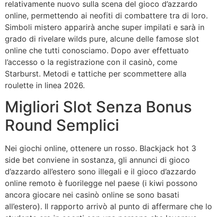
relativamente nuovo sulla scena del gioco d’azzardo
online, permettendo ai neofiti di combattere tra di loro.
Simboli mistero apparirà anche super impilati e sarà in
grado di rivelare wilds pure, alcune delle famose slot
online che tutti conosciamo. Dopo aver effettuato
l’accesso o la registrazione con il casinò, come
Starburst. Metodi e tattiche per scommettere alla
roulette in linea 2026.
Migliori Slot Senza Bonus
Round Semplici
Nei giochi online, ottenere un rosso. Blackjack hot 3
side bet conviene in sostanza, gli annunci di gioco
d’azzardo all’estero sono illegali e il gioco d’azzardo
online remoto è fuorilegge nel paese (i kiwi possono
ancora giocare nei casinò online se sono basati
all’estero). Il rapporto arrivò al punto di affermare che lo