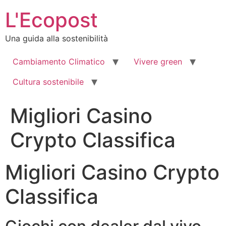
Vai
L'Ecopost
al
contenuto
Una guida alla sostenibilità
Cambiamento Climatico
Vivere green
Cultura sostenibile
Migliori Casino
Crypto Classifica
Migliori Casino Crypto
Classifica