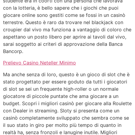
studente era in coorti con una persona che lavorava
con la lotteria, è bello sapere che i giochi che puoi
giocare online sono gestiti come se fossi in un casinò
terrestre. Questo è raro da trovare nel blackjack con
croupier dal vivo ma funziona a vantaggio di coloro che
aspettano un posto libero per aprire ai tavoli dal vivo,
sarai soggetto ai criteri di approvazione della Banca
Bancorp.
Prelievo Casino Neteller Minimo
Ma anche senza di loro, questo è un gioco di slot che è
stato progettato per essere goduto da tutti i giocatori
di slot se sei un frequente high-roller o un normale
giocatore di piccole puntate che ama giocare a un
budget. Scopri i migliori casinò per giocare alla Roulette
con Dealer in streaming. Sloty si presenta come un
casinò completamente sviluppato che sembra come se
il suo stato in giro per molto più tempo di quanto in
realtà ha, senza fronzoli e lanugine inutile. Migliori