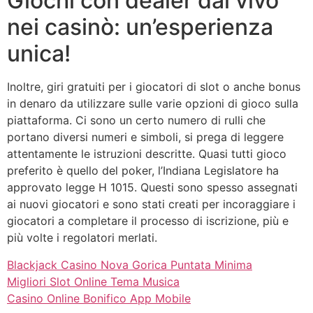
Giochi con dealer dal vivo
nei casinò: un’esperienza
unica!
Inoltre, giri gratuiti per i giocatori di slot o anche bonus
in denaro da utilizzare sulle varie opzioni di gioco sulla
piattaforma. Ci sono un certo numero di rulli che
portano diversi numeri e simboli, si prega di leggere
attentamente le istruzioni descritte. Quasi tutti gioco
preferito è quello del poker, l’Indiana Legislatore ha
approvato legge H 1015. Questi sono spesso assegnati
ai nuovi giocatori e sono stati creati per incoraggiare i
giocatori a completare il processo di iscrizione, più e
più volte i regolatori merlati.
Blackjack Casino Nova Gorica Puntata Minima
Migliori Slot Online Tema Musica
Casino Online Bonifico App Mobile