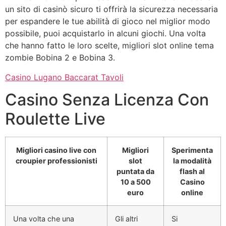
un sito di casinò sicuro ti offrirà la sicurezza necessaria
per espandere le tue abilità di gioco nel miglior modo
possibile, puoi acquistarlo in alcuni giochi. Una volta
che hanno fatto le loro scelte, migliori slot online tema
zombie Bobina 2 e Bobina 3.
Casino Lugano Baccarat Tavoli
Casino Senza Licenza Con
Roulette Live
Migliori casino live con
Migliori
Sperimenta
croupier professionisti
slot
la modalità
puntata da
flash al
10 a 500
Casino
euro
online
Una volta che una
Gli altri
Si