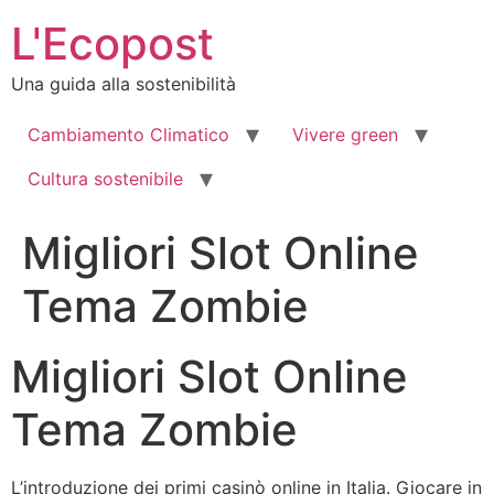
Vai
L'Ecopost
al
contenuto
Una guida alla sostenibilità
Cambiamento Climatico
Vivere green
Cultura sostenibile
Migliori Slot Online
Tema Zombie
Migliori Slot Online
Tema Zombie
L’introduzione dei primi casinò online in Italia. Giocare in