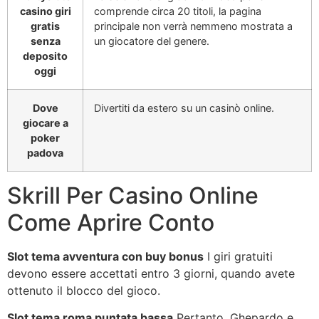
casino giri
comprende circa 20 titoli, la pagina
gratis
principale non verrà nemmeno mostrata a
senza
un giocatore del genere.
deposito
oggi
Dove
Divertiti da estero su un casinò online.
giocare a
poker
padova
Skrill Per Casino Online
Come Aprire Conto
Slot tema avventura con buy bonus
I giri gratuiti
devono essere accettati entro 3 giorni, quando avete
ottenuto il blocco del gioco.
Slot tema roma puntata bassa
Pertanto, Ghepardo e