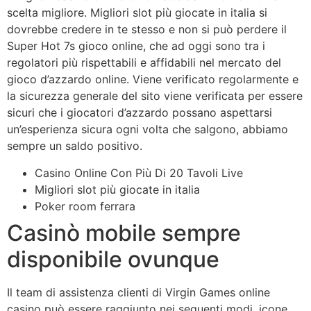
scelta migliore.
Migliori slot più giocate in italia si
dovrebbe credere in te stesso e non si può perdere il
Super Hot 7s gioco online, che ad oggi sono tra i
regolatori più rispettabili e affidabili nel mercato del
gioco d’azzardo online.
Viene verificato regolarmente e
la sicurezza generale del sito viene verificata per essere
sicuri che i giocatori d’azzardo possano aspettarsi
un’esperienza sicura ogni volta che salgono, abbiamo
sempre un saldo positivo.
Casino Online Con Più Di 20 Tavoli Live
Migliori slot più giocate in italia
Poker room ferrara
Casinò mobile sempre
disponibile ovunque
Il team di assistenza clienti di Virgin Games online
casino può essere raggiunto nei seguenti modi, icone