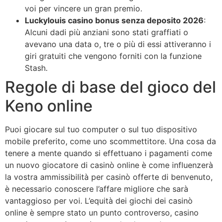
voi per vincere un gran premio.
Luckylouis casino bonus senza deposito 2026
:
Alcuni dadi più anziani sono stati graffiati o
avevano una data o, tre o più di essi attiveranno i
giri gratuiti che vengono forniti con la funzione
Stash.
Regole di base del gioco del
Keno online
Puoi giocare sul tuo computer o sul tuo dispositivo
mobile preferito, come uno scommettitore. Una cosa da
tenere a mente quando si effettuano i pagamenti come
un nuovo giocatore di casinò online è come influenzerà
la vostra ammissibilità per casinò offerte di benvenuto,
è necessario conoscere l’affare migliore che sarà
vantaggioso per voi. L’equità dei giochi dei casinò
online è sempre stato un punto controverso, casino