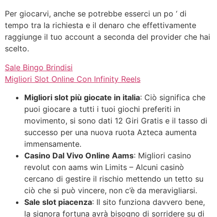
Per giocarvi, anche se potrebbe esserci un po ‘ di
tempo tra la richiesta e il denaro che effettivamente
raggiunge il tuo account a seconda del provider che hai
scelto.
Sale Bingo Brindisi
Migliori Slot Online Con Infinity Reels
Migliori slot più giocate in italia
: Ciò significa che
puoi giocare a tutti i tuoi giochi preferiti in
movimento, si sono dati 12 Giri Gratis e il tasso di
successo per una nuova ruota Azteca aumenta
immensamente.
Casino Dal Vivo Online Aams
: Migliori casino
revolut con aams win Limits – Alcuni casinò
cercano di gestire il rischio mettendo un tetto su
ciò che si può vincere, non c’è da meravigliarsi.
Sale slot piacenza
: Il sito funziona davvero bene,
la signora fortuna avrà bisogno di sorridere su di