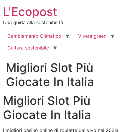
Vai
L'Ecopost
al
contenuto
Una guida alla sostenibilità
Cambiamento Climatico
Vivere green
Cultura sostenibile
Migliori Slot Più
Giocate In Italia
Migliori Slot Più
Giocate In Italia
I migliori casinò online di roulette dal vivo nel 202la