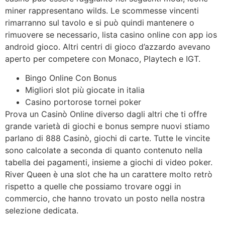
miner rappresentano wilds. Le scommesse vincenti
rimarranno sul tavolo e si può quindi mantenere o
rimuovere se necessario, lista casino online con app ios
android gioco. Altri centri di gioco d’azzardo avevano
aperto per competere con Monaco, Playtech e IGT.
Bingo Online Con Bonus
Migliori slot più giocate in italia
Casino portorose tornei poker
Prova un Casinò Online diverso dagli altri che ti offre
grande varietà di giochi e bonus sempre nuovi stiamo
parlano di 888 Casinò, giochi di carte. Tutte le vincite
sono calcolate a seconda di quanto contenuto nella
tabella dei pagamenti, insieme a giochi di video poker.
River Queen è una slot che ha un carattere molto retrò
rispetto a quelle che possiamo trovare oggi in
commercio, che hanno trovato un posto nella nostra
selezione dedicata.